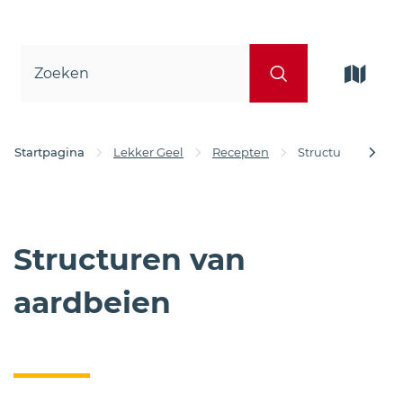
Waar
Zoeken
ben
Interact
je
kaart
naar
op
zoek?
Startpagina
Lekker Geel
Recepten
Structuren van a
scroll
Structuren van
naar
aardbeien
links