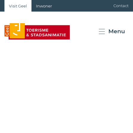
Naar
Contact
Visit Geel
Inwoner
inhoud
Visit
Menu
Geel