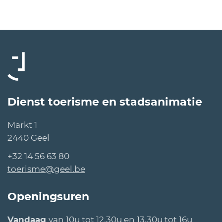
Contact
logo
geel
Dienst toerisme en stadsanimatie
Adres
Markt 1
,
2440
Geel
Tel.
+32 14 56 63 80
E-
toerisme
@
geel.be
mail
Openingsuren
Vandaag
van
10u
tot
12.30u
en
13.30u
tot
16u